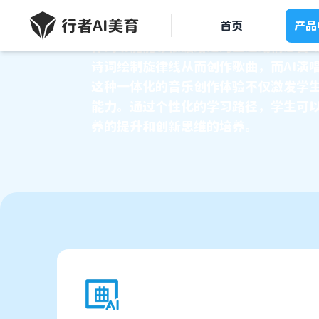
该系统通过融合人工智能和音乐技术，为
首页
产品
作词功能能够根据给定的主题或情感自动
诗词绘制旋律线从而创作歌曲，而AI演
这种一体化的音乐创作体验不仅激发学
能力。通过个性化的学习路径，学生可
养的提升和创新思维的培养。